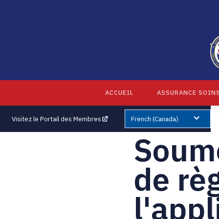
ACCUEIL
ASSURANCE SOINS
Visitez le Portail des Membres
French (Canada)
Soume
de rè
l'app