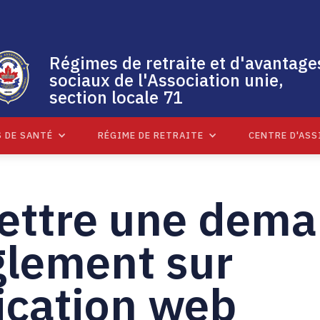
Régimes de retraite et d'avantage
sociaux de l'Association unie,
section locale 71
 DE SANTÉ
RÉGIME DE RETRAITE
CENTRE D'ASS
ttre une dem
glement sur
lication web