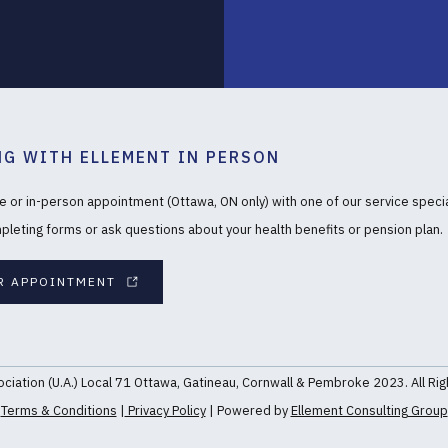
G WITH ELLEMENT IN PERSON
e or in-person appointment (Ottawa, ON only) with one of our service specia
pleting forms or ask questions about your health benefits or pension plan.
R APPOINTMENT
ciation (U.A.) Local 71 Ottawa, Gatineau, Cornwall & Pembroke 2023. All Ri
Terms & Conditions
|
Privacy Policy
| Powered by
Ellement Consulting Group