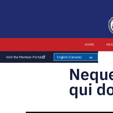
HOME
HEA
Visit the Member Portal
English (Canada)
Neque
qui d