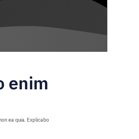
io enim
non ea quia. Explicabo