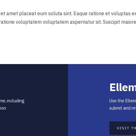
et amet placeat eum soluta sint. Eaque ratione et voluptas ex
t ratione voluptatem voluptatem aspernatur sit. Suscipit maior
Elle
me, including
Use the Ellem
sion
submit and re
VISIT T