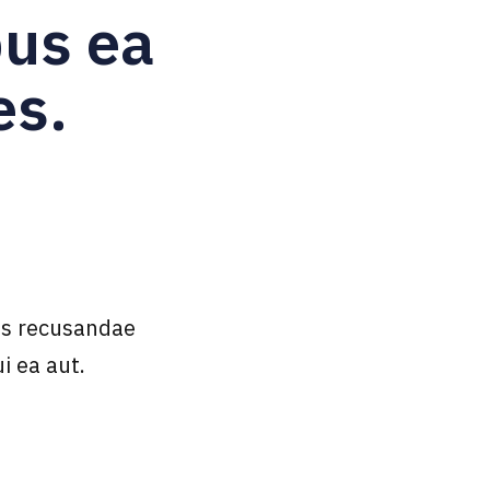
us ea
es.
os recusandae
i ea aut.