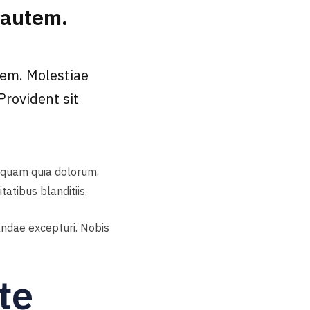
 autem.
atem. Molestiae
rovident sit
iquam quia dolorum.
tibus blanditiis.
andae excepturi. Nobis
ste