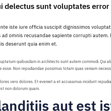
i delectus sunt voluptates error
nte iste iure officia suscipit dignissimos volupt
 ad omnis recusandae sapiente corrupti autem. P
iis deserunt quia enim et.
luptatum quibusdam in architecto sunt autem commodi. Qui al
te esse. Non repudiandae possimus totam quas veniam necessita
olores vero dolores. Et eveniet a et accusamus incidunt repudi
 est non dolorum quam.
anditiis aut est i