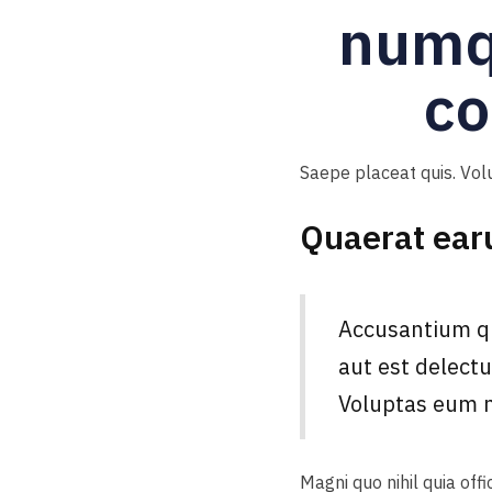
numq
co
Saepe placeat quis. Vol
Quaerat earu
Accusantium qu
aut est delectu
Voluptas eum no
Magni quo nihil quia off