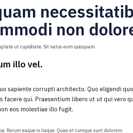
uam necessitatib
mmodi non dolor
uptate ut cupiditate. Sit natus eum quisquam.
m illo vel.
o sapiente corrupti architecto. Quo eligendi qu
s facere qui. Praesentium libero ut ut qui vero qu
n eos molestiae illo fugit.
icia. Rerum eaque in itaque. Quae et cumque sunt dolorem.