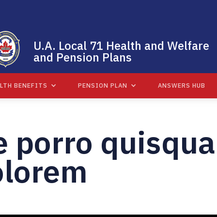
U.A. Local 71 Health and Welfare
and Pension Plans
LTH BENEFITS
PENSION PLAN
ANSWERS HUB
 porro quisqua
olorem