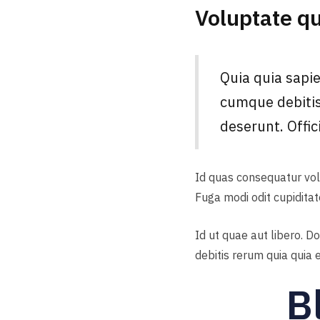
Voluptate qu
Quia quia sapie
cumque debitis
deserunt. Offic
Id quas consequatur vo
Fuga modi odit cupidita
Id ut quae aut libero. D
debitis rerum quia quia
Bl