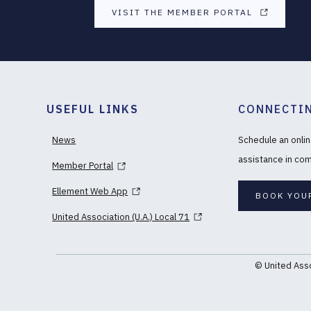
VISIT THE MEMBER PORTAL
USEFUL LINKS
CONNECTIN
Schedule an onlin
News
assistance in com
Member Portal
Ellement Web App
BOOK YOU
United Association (U.A.) Local 71
© United Asso